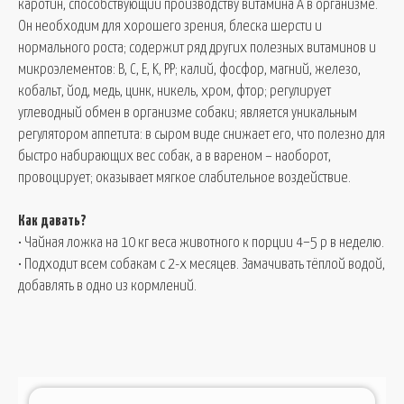
каротин, способствующий производству витамина A в организме.
Он необходим для хорошего зрения, блеска шерсти и
нормального роста; содержит ряд других полезных витаминов и
микроэлементов: B, C, E, K, PP; калий, фосфор, магний, железо,
кобальт, йод, медь, цинк, никель, хром, фтор; регулирует
углеводный обмен в организме собаки; является уникальным
регулятором аппетита: в сыром виде снижает его, что полезно для
быстро набирающих вес собак, а в вареном – наоборот,
провоцирует; оказывает мягкое слабительное воздействие.
Как давать?
• Чайная ложка на 10 кг веса животного к порции 4−5 р в неделю.
• Подходит всем собакам с 2-х месяцев. Замачивать тёплой водой,
добавлять в одно из кормлений.