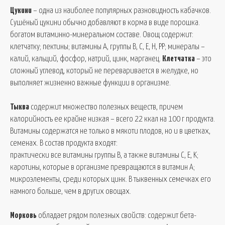
Цукини
– одна из наиболее популярных разновидность кабачков.
Сушёный цукини обычно добавляют в корма в виде порошка.
богатом витаминно-минеральном составе. Овощ содержит:
клетчатку; пектины; витамины A, группы B, C, E, H, PP; минералы –
калий, кальций, фосфор, натрий, цинк, марганец.
Клетчатка
– это
сложный углевод, который не переваривается в желудке, но
выполняет жизненно важные функции в организме.
Тыква
содержит множество полезных веществ, причем
калорийность ее крайне низкая – всего 22 ккал на 100 г продукта.
Витамины содержатся не только в мякоти плодов, но и в цветках,
семенах. В состав продукта входят:
практически все витамины группы B, а также витамины C, E, K;
каротины, которые в организме превращаются в витамин A;
микроэлементы, среди которых цинк. В тыквенных семечках его
намного больше, чем в других овощах.
Морковь
обладает рядом полезных свойств: содержит бета-