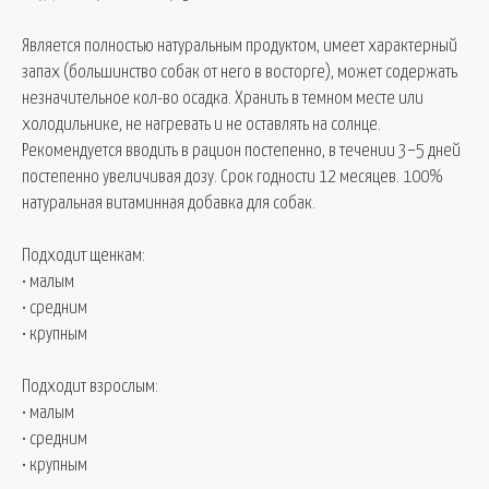
Является полностью натуральным продуктом, имеет характерный
запах (большинство собак от него в восторге), может содержать
незначительное кол-во осадка. Хранить в темном месте или
холодильнике, не нагревать и не оставлять на солнце.
Рекомендуется вводить в рацион постепенно, в течении 3−5 дней
постепенно увеличивая дозу. Срок годности 12 месяцев. 100%
натуральная витаминная добавка для собак.
Подходит щенкам:
• малым
• средним
• крупным
Подходит взрослым:
• малым
• средним
• крупным