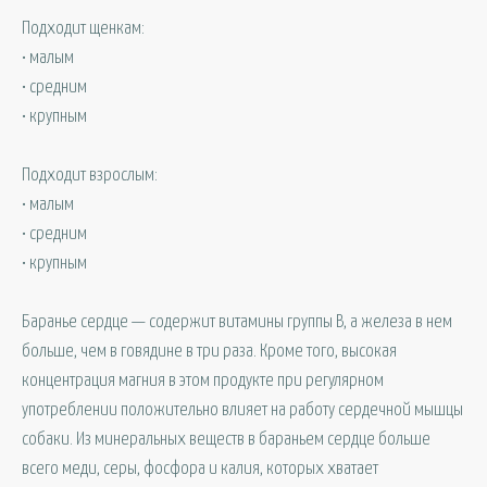
Подходит щенкам:
• малым
• средним
• крупным
Подходит взрослым:
• малым
• средним
• крупным
Баранье сердце — содержит витамины группы В, а железа в нем
больше, чем в говядине в три раза. Кроме того, высокая
концентрация магния в этом продукте при регулярном
употреблении положительно влияет на работу сердечной мышцы
собаки. Из минеральных веществ в бараньем сердце больше
всего меди, серы, фосфора и калия, которых хватает